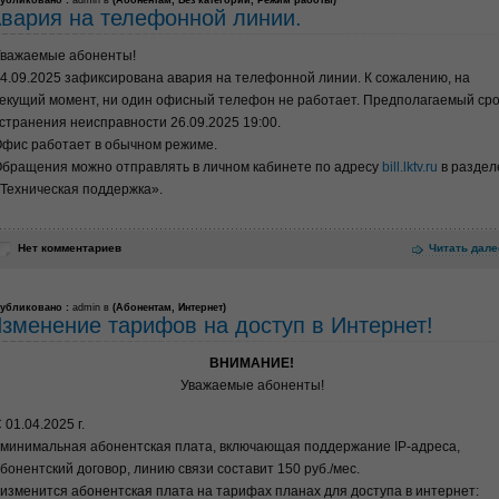
убликовано :
admin в
(
Абонентам
,
Без категории
,
Режим работы
)
вария на телефонной линии.
важаемые абоненты!
4.09.2025 зафиксирована авария на телефонной линии. К сожалению, на
екущий момент, ни один офисный телефон не работает. Предполагаемый сро
странения неисправности 26.09.2025 19:00.
фис работает в обычном режиме.
бращения можно отправлять в личном кабинете по адресу
bill.lktv.ru
в раздел
Техническая поддержка».
Нет комментариев
Читать дале
убликовано :
admin в
(
Абонентам
,
Интернет
)
зменение тарифов на доступ в Интернет!
ВНИМАНИЕ!
Уважаемые абоненты!
 01.04.2025 г.
 минимальная абонентская плата, включающая поддержание IP-адреса,
бонентский договор, линию связи составит 150 руб./мес.
 изменится абонентская плата на тарифах планах для доступа в интернет: