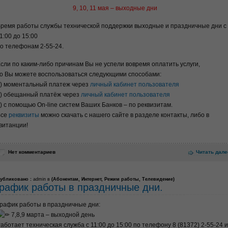
9, 10, 11 мая – выходные дни
ремя работы службы технической поддержки выходные и праздничные дни с
1:00 до 15:00
о телефонам 2-55-24.
сли по каким-либо причинам Вы не успели вовремя оплатить услуги,
о Вы можете воспользоваться следующими способами:
) моментальный платеж через
личный кабинет пользователя
) обещанный платёж через
личный кабинет пользователя
) с помощью On-line систем Ваших Банков – по реквизитам.
Все
реквизиты
можно скачать с нашего сайте в разделе контакты, либо в
витанции!
Нет комментариев
Читать дале
убликовано :
admin в
(
Абонентам
,
Интернет
,
Режим работы
,
Телевидение
)
рафик работы в праздничные дни.
рафик работы в праздничные дни:
7,8,9 марта – выходной день
аботает техническая служба с 11:00 до 15:00 по телефону 8 (81372) 2-55-24 и