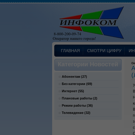
ГЛАВНАЯ
СМОТРИ ЦИФРУ
ИН
Категории Новостей
Оп
А
(
Абонентам
(27)
Без категории
(69)
У
Интернет
(55)
В
Н
Плановые работы
(2)
к
Режим работы
(36)
В
Телевидение
(32)
г
з
с
О