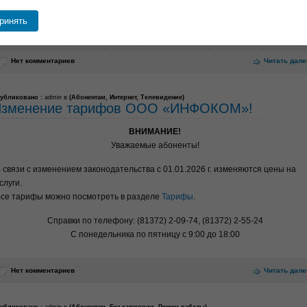
Все
реквизиты
можно скачать с нашего сайте в разделе контакты, либо в
ринять
витанции!
Нет комментариев
Читать дале
убликовано :
admin в
(
Абонентам
,
Интернет
,
Телевидение
)
зменение тарифов ООО «ИНФОКОМ»!
ВНИМАНИЕ!
Уважаемые абоненты!
 связи с изменением законодательства с 01.01.2026 г. изменяются цены на
слуги.
се тарифы можно посмотреть в разделе
Тарифы
.
Справки по телефону: (81372) 2-09-74, (81372) 2-55-24
С понедельника по пятницу с 9:00 до 18:00
Нет комментариев
Читать дале