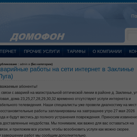
ТЕРНЕТ
ПРОЧИЕ УСЛУГИ
ТАРИФЫ
О КОМПАНИИ
КО
убликовано :
admin в
(
Без категории
)
варийные работы на сети интернет в Заклинье
Луга)
важаемые абоненты!
 связи с аварией на магистральной оптической линии в районе д. Заклинье, ул
овая, дома 23,25,27,28,29,30,32 временно отсутствуют услуги интернета и
абельного телевидения. Наши специалисты уже провели диагностику на мест
осстановительные работы запланированы на завтрашнее утро 27 мая 2026
ода и будут вестись до полного устранения повреждения. Приносим извинени
а доставленные неудобства. Мы понимаем, как важно для вас оставаться на
вязи, и приложим все усилия, чтобы возобновить услуги как можно скорее.
 завершении работ мы сообщим дополнительно.