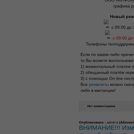
ООО «ИНФОКО
графика р
Новый реж
с 09.00 до
с 09:00 до
Телефоны техподдержки 
Если по каким-либо причи
то Вы можете воспользов
1) моментальный платеж 
2) обещанный платёж чер
3) с помощью On-line сист
Все
реквизиты
можно скача
либо в квитанции!
Нет комментариев
Опубликовано :
admin в
(
Абонен
ВНИМАНИЕ!!! Изме