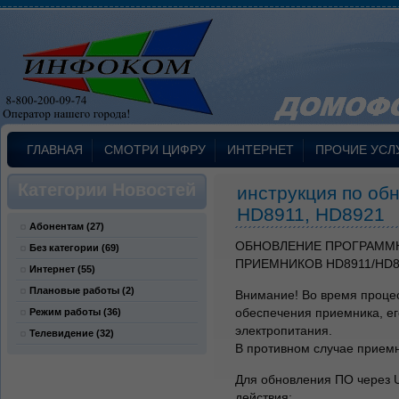
ГЛАВНАЯ
СМОТРИ ЦИФРУ
ИНТЕРНЕТ
ПРОЧИЕ УСЛ
Категории Новостей
инструкция по об
HD8911, HD8921
Абонентам
(27)
ОБНОВЛЕНИЕ ПРОГРАММН
Без категории
(69)
ПРИЕМНИКОВ HD8911/HD8
Интернет
(55)
Плановые работы
(2)
Внимание! Во время проце
обеспечения приемника, ег
Режим работы
(36)
электропитания.
Телевидение
(32)
В противном случае приемн
Для обновления ПО через
действия: