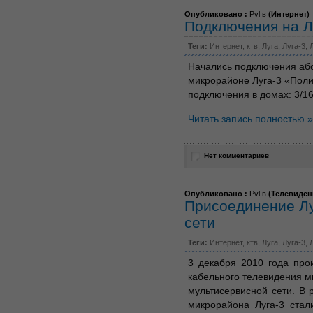
Опубликовано :
Pvl в
(
Интернет
)
Подключения на Л
Теги:
Интернет
,
ктв
,
Луга
,
Луга-3
,
Начались подключения абон
микрорайоне Луга-3 «Поли
подключения в домах: 3/161,
Читать запись полностью »
Нет комментариев
Опубликовано :
Pvl в
(
Телевиден
Присоединение Лу
сети
Теги:
Интернет
,
ктв
,
Луга
,
Луга-3
,
3 декабря 2010 года пр
кабельного телевидения м
мультисервисной сети. В 
микрорайона Луга-3 стал