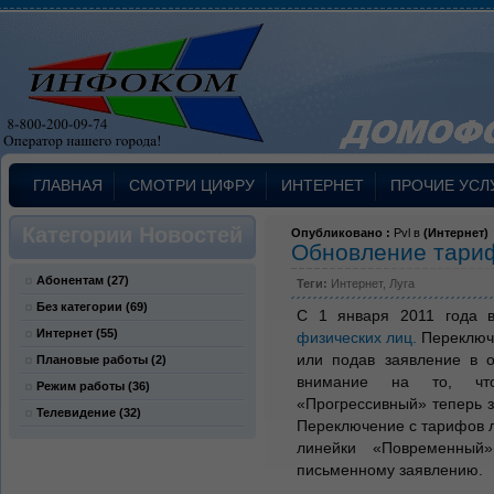
ГЛАВНАЯ
СМОТРИ ЦИФРУ
ИНТЕРНЕТ
ПРОЧИЕ УСЛ
Категории Новостей
Опубликовано :
Pvl в
(
Интернет
)
Обновление тариф
Абонентам
(27)
Теги:
Интернет
,
Луга
Без категории
(69)
С 1 января 2011 года 
Интернет
(55)
физических лиц.
Переключи
или подав заявление в
Плановые работы
(2)
внимание на то, чт
Режим работы
(36)
«Прогрессивный» теперь 
Телевидение
(32)
Переключение с тарифов 
линейки «Повременный
письменному заявлению.