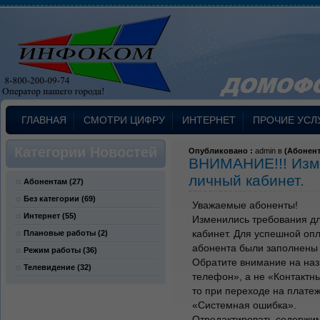
ГЛАВНАЯ
СМОТРИ ЦИФРУ
ИНТЕРНЕТ
ПРОЧИЕ УСЛ
Категории Новостей
Опубликовано :
admin в
(
Абонен
ВНИМАНИЕ!!! Изме
личный кабинет.
Абонентам
(27)
Без категории
(69)
Уважаемые абоненты!
Интернет
(55)
Изменились требования д
кабинет. Для успешной оп
Плановые работы
(2)
абонента были заполнены
Режим работы
(36)
Обратите внимание на на
Телевидение
(32)
телефон», а не «Контактн
то при переходе на плате
«Системная ошибка».
Отредактировать содержим