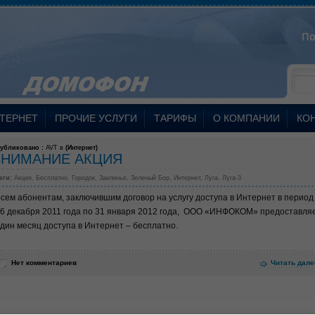
ТЕРНЕТ
ПРОЧИЕ УСЛУГИ
ТАРИФЫ
О КОМПАНИИ
КО
убликовано :
AVT в
(
Интернет
)
ВНИМАНИЕ АКЦИЯ
еги:
Акция
,
Бесплатно
,
Городок
,
Заклинье
,
Зеленый Бор
,
Интернет
,
Луга
,
Луга-3
сем абонентам, заключившим договор на услугу доступа в Интернет в период
6 декабря 2011 года по 31 января 2012 года, ООО «ИНФОКОМ» предоставля
дин месяц доступа в Интернет – бесплатно.
Нет комментариев
Читать дале